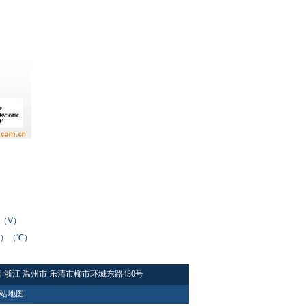
）
（V）
（℃）（℃）
浙江 温州市 乐清市柳市环城东路430号
站地图