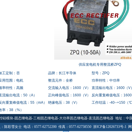
供应发电机专用整流桥ZPQ
加工定制：否
品牌：长江半导体
型号：ZPQ
应用范围：电机
整流元件：全桥
功率特性：中功率
频率特性：高频
交流输入电压：1600（V）
直流输出电压：1600（V
直流输出电流：50（A）
正向峰值电压：1600（V）
反向重复峰值电压：1600
反向重复峰值电流：55（mA）
绝缘电压：38（V）
工作结温：-40--+150
效率：38（%）
控硅模块-
固态继电器
-
三相固态继电器
-
大功率固态继电器
-
直流固态继电器
地址：中国 
陈彩雪女士 电话：0577-62752200 传真：0577-62758550
浙ICP备12026733号-1
网